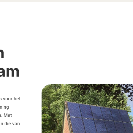
n
aam
s voor het
ning
n. Met
én die van