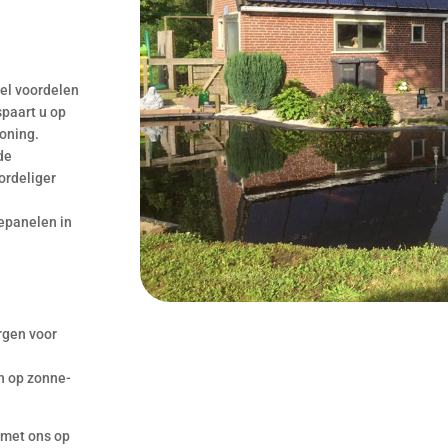
eel voordelen
spaart u op
woning.
de
ordeliger
epanelen in
orgen voor
n op zonne-
 met ons op