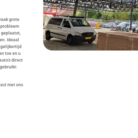
vaak grote
t probleem
 geplaatst,
en. Ideaal
gelijkertijd
n toe en u
uto’s direct
gebruikt:
act met ons
n