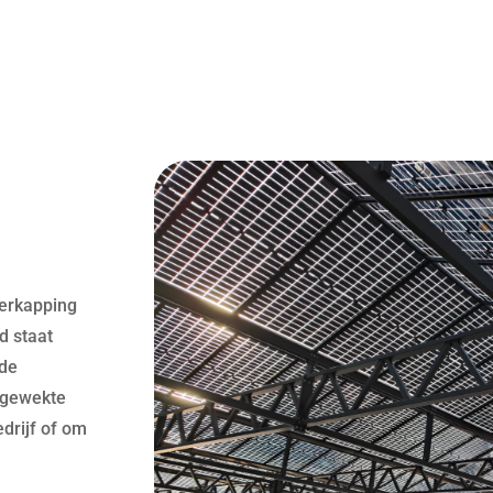
verkapping
d staat
rde
pgewekte
drijf of om