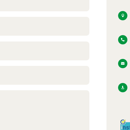



