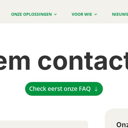
ONZE OPLOSSINGEN
VOOR WIE
NIEUW
m contac
Check eerst onze FAQ
Onz