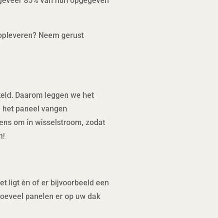
ngeveer 85% van hun opgegeven
 opleveren? Neem gerust
keld. Daarom leggen we het
in het paneel vangen
ens om in wisselstroom, zodat
n!
 ligt èn of er bijvoorbeeld een
hoeveel panelen er op uw dak