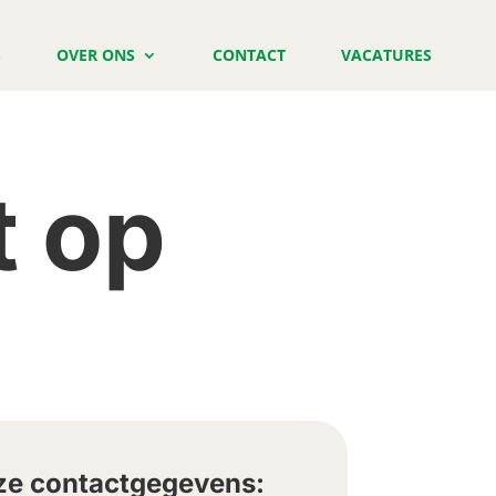
S
OVER ONS
CONTACT
VACATURES
t op
e contactgegevens: