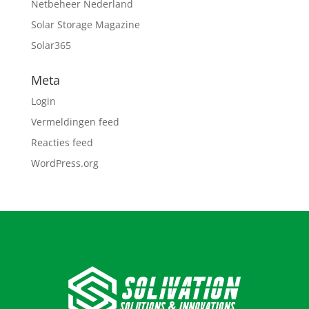
Netbeheer Nederland
Solar Storage Magazine
Solar365
Meta
Login
Vermeldingen feed
Reacties feed
WordPress.org