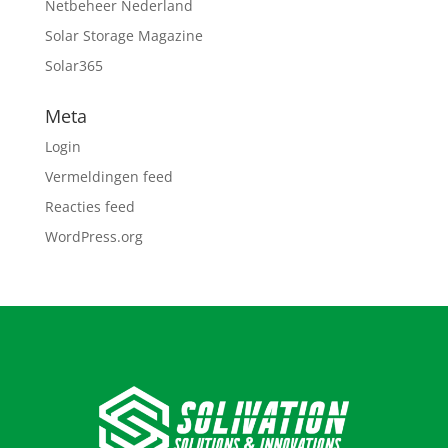
Netbeheer Nederland
Solar Storage Magazine
Solar365
Meta
Login
Vermeldingen feed
Reacties feed
WordPress.org